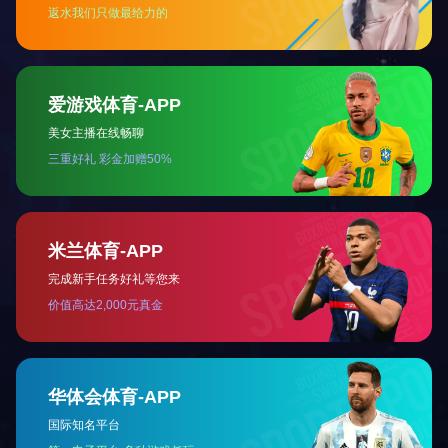
邮 箱：
gszk@all-inufabet.com
手机官网
抖音号
视频号
Copyright © 2023 米兰官方版入口-米兰milan(中国)-网页版
入口
SEO标签
营业执照