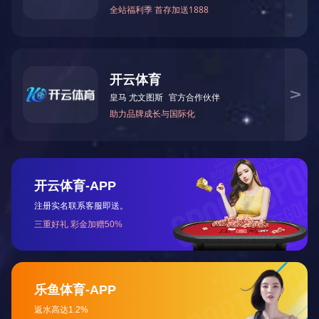
我
们
30
30
300
年
强
名
行业经验
中国机床工具行业
十年金牌员工
产品展示
立式加工中心