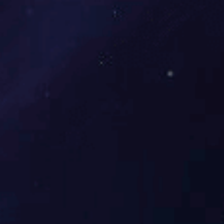
喜报丨潘卫国董事长荣获“2025
年度崇川区高质量发展贡献奖”
2026-01-31
数驱内生 价值外拓——国盛论坛
圆满举办
2026-01-12
战略合作伙伴