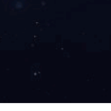
服务热线
400-684-7900
米兰官方版入口-米兰milan(中国)-网页版入口
地 址：江苏省南通市崇川区港闸经济开发区永通路2号
传 真：0513-85603916、0513-85602596
邮 箱：
gszk@all-inufabet.com
手机官网
抖音号