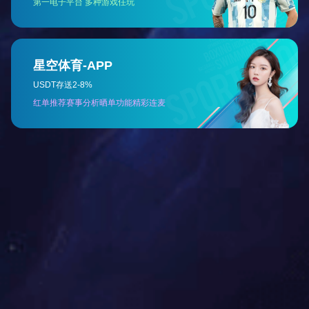
聚焦 · 米兰官方版入口-米兰milan
(中国)-网页版入口
米兰官方版入口-米兰milan(中国)-网页版入口 为您提供智
2026/03/21
能化解决方案
辽阳市党政代表团莅临国盛智科考察
新程跨越，智造无限——米兰官
方版入口-米兰milan(中国)-网页
2026-03-03
版入口 年度先进表彰盛典圆满举
行