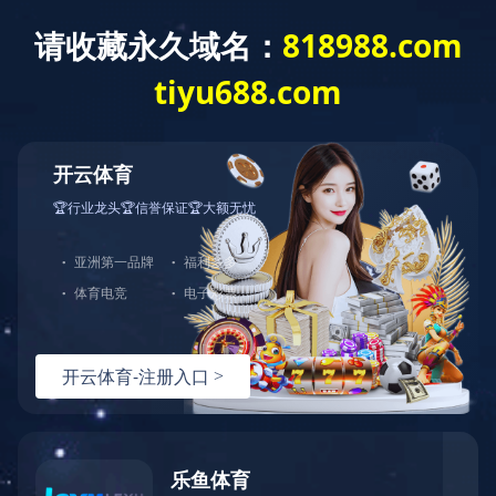
米兰官方版入口
米
兰
官
方
版
Contact Us.
入
口-
联系我们
米
兰
mil
an
(中
子公司联系方式
服务热线
国)
-网
页
加入我们
咨询留言
版
入