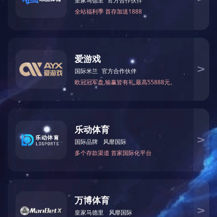
产
品
南通国盛机床部件有限公司
展
地址：江苏省南通市崇川区荣盛路398号
示
电话：
0513-85690618
传真：0513-85690628
营
销
与
服
务
投
资
者
关
服务热线
系
400-684-7900
联
米兰官方版入口-米兰milan(中国)-网页版入口
系