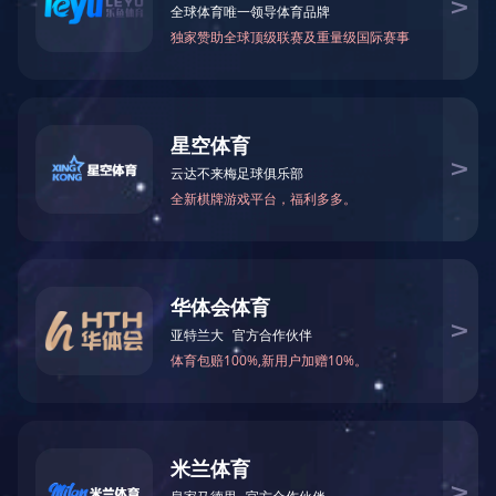
口
Contact Us
关
子公司联系方式
于
我
米兰官方版入口-米兰milan(中国)-网页版入口
们
公
司
动
态
南通国盛精密机械有限公司
地址：江苏省南通市通州经济开发区西区青岛路9号
行
电话：
0513-86559908
业
传真：0513-86126100
应
用
案
例