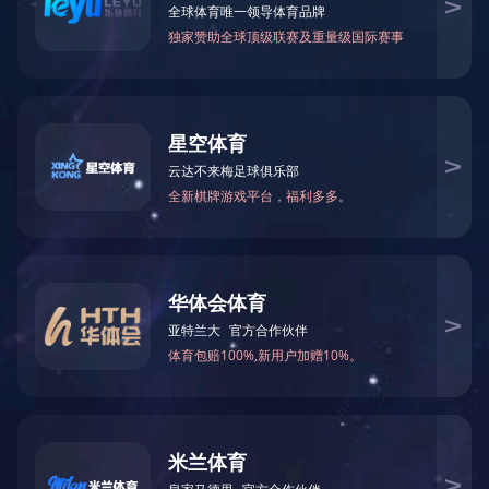
口
龙门加工中心
立式加工中心
关
于
我
们
服务热线
400-684-7900
公
司
米兰官方版入口-米兰milan(中国)-网页版入口
动
地 址：江苏省南通市崇川区港闸经济开发区永通路2号
态
传 真：0513-85603916、0513-85602596
邮 箱：
gszk@all-inufabet.com
行
业
手机官网
应
用
案
例
抖音号