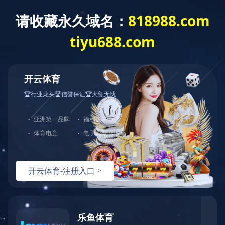
米兰官方版入口
米
兰
官
方
版
Main Products.
入
口-
主营产品
米
兰
mil
an
(中
米兰官方版入口-米兰milan(中国)-网页版入口
国)
-网
SEO
页
版
入
卧式镗铣加工中心
卧式加工中心