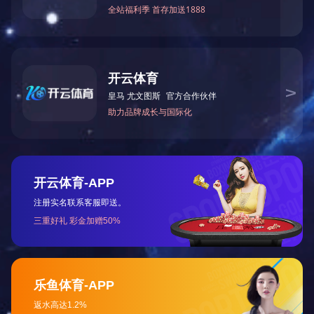
我
们
相关产品
MVL系列立式加工中心
CMV系列立式加工中心
V系列立式加工中心
产品咨询