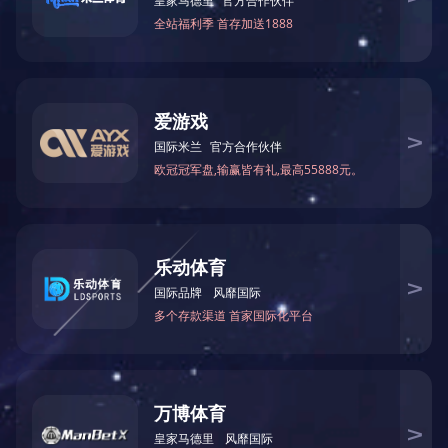
产
品
展
示
HME系列卧式加工中心
卧式加工中心在加工过程中可以自动交换刀具，
营
可一次装夹进行四个面的铣削、钻孔、扩孔、镗
销
孔、铰削、攻丝,等多种工序。机床结构刚性
与
服
强，行程大，精度高，适用于各种重切削、高精
务
度机械加工领域，保证高效率和高精度的单件或
产品咨询
返回
中小批量产品的加工需求。
投
资
者
400-684-7900
业务热线：
关
gszk@all-inufabet.com
企业邮箱：
系
所属分类：产品中心
联
系
详细介绍
技术参数
产品配置表