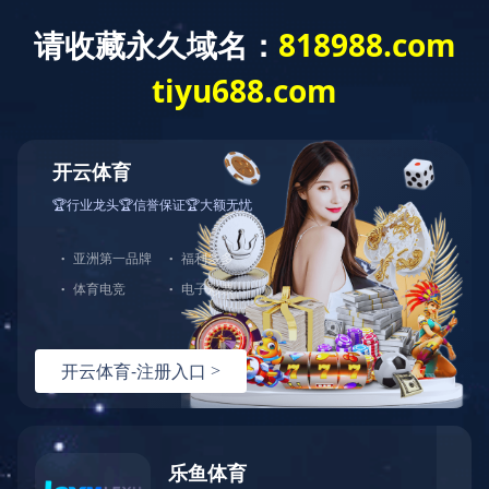
米兰官方版入口
米
兰
官
方
版
Investor Relations.
入
口-
投资者关系
米
兰
mil
an
(中
国)
信息披露
-网
页
版
入
米兰官方版入口-米兰milan(中国)-网页版入口