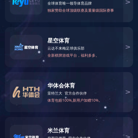
口
国盛智科2025年年度股东会会议资料
关
2026-04-28
于
我
们
公
司
天健会计师事务所(特殊普通合伙)对米兰官方
下一条 —
动
版入口-米兰milan(中国)-网页版入口 内部控
制审计报告
态
返回
行
业
应
用
相关新闻
案
例