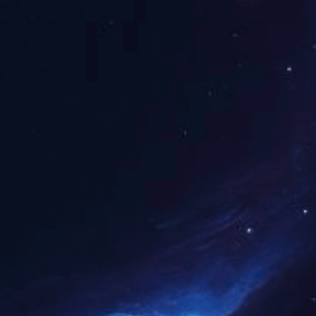
相关产品
MVL系列立式加工中心
产品咨询