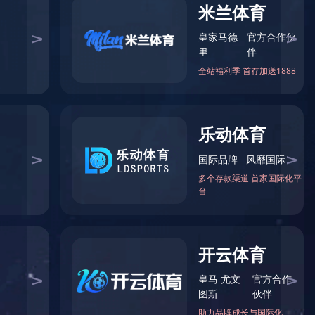
门加工中心
、精密模具与零件加工工业，提供可靠性能的
件界面，彻底实现高精度梦想。
返回
7900
-inufabet.com