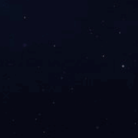
手机官网
抖音号
视频号
n(中国)-网页版
川区港闸经济开
13-85602596
.com
营业执照