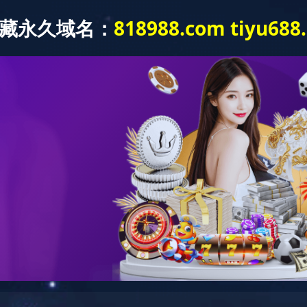
中国)-网页
关于我
公司动
行业应用案
们
态
例
工中心
卧式镗铣加工中心
数控车床
模具