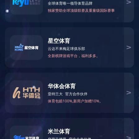
口
PRODUCTS
关
于
新能源汽车配件自动化加工
我
们
生产线
公
米兰官方版入口-米兰milan(中国)-网页版入口
司
动
态
行
业
应
用
案
例