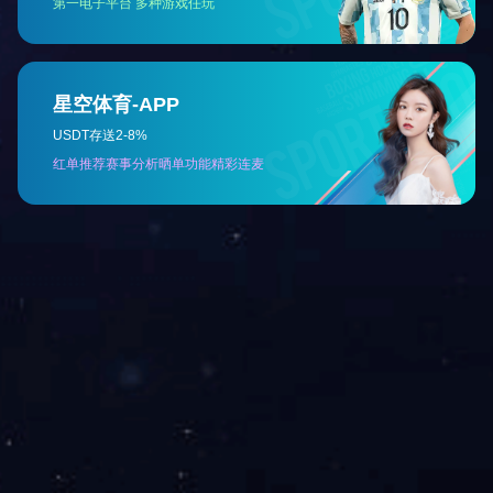
服务热线
400-684-7900
米兰官方版入口-米兰milan(中国)-网页版入口
地 址：江苏省南通市崇川区港闸经济开发区永通路2号
传 真：0513-85603916、0513-85602596
邮 箱：
gszk@all-inufabet.com
手机官网
抖音号
视频号