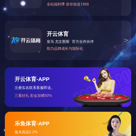
我
们
相关产品
MVL系列立式加工中心
CMV系列立式加工中心
V系列立式加工中心
产品咨询