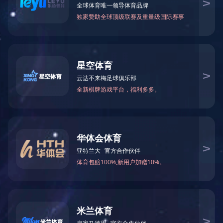
口
PRODUCTS
关
于
DHM-X五轴加工中心
我
们
米兰官方版入口-米兰milan(中国)-网页版入口
公
司
动
态
行
业
应
用
案
例